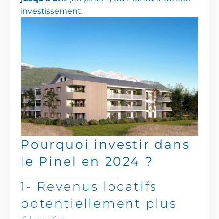
investissement.
Pourquoi
investir
dans
le
Pinel
en
2024
?
1-
Revenus
locatifs
potentiellement
plus