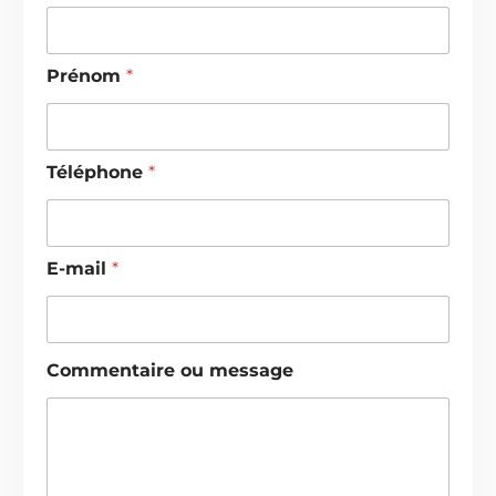
Prénom
*
Téléphone
*
E-mail
*
*
Commentaire ou message
P
r
é
n
o
m