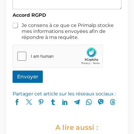
*
T
Accord RGPD
é
l
Je consens à ce que ce Primalp stocke
é
mes informations envoyées afin de
p
répondre à ma requête.
h
o
n
e
*
Envoyer
Partager cet article sur les réseaux sociaux :
A lire aussi :